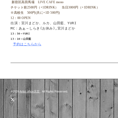
新宿区高田馬場 LIVE CAFE mono
チケット前2500円（+1DRINK） 当日3000円（+1DRINK）
※高校生 500円(共に+1D 500円)
12：00 OPEN
出演：宮川まどか、ルカ、山田藍、YURI
MC：あぁ～しらき(お休み),宮川まどか
13：50～YURI
13：10～山田藍
予約はこちらから
©2026
Artist office天空
. All Rights Reserved.