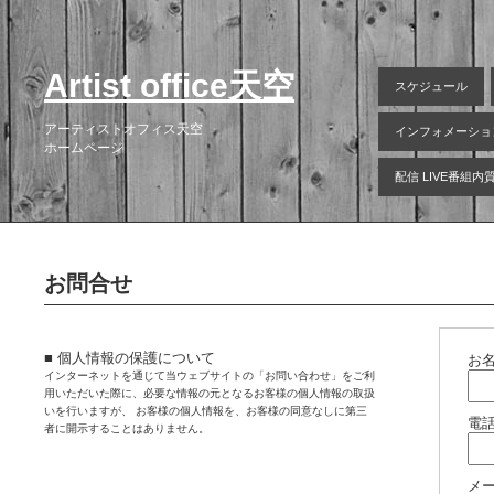
Artist office天空
スケジュール
アーティストオフィス天空
インフォメーショ
ホームページ
配信 LIVE番組
お問合せ
■ 個人情報の保護について
お
インターネットを通じて当ウェブサイトの「お問い合わせ」をご利
用いただいた際に、必要な情報の元となるお客様の個人情報の取扱
いを行いますが、 お客様の個人情報を、お客様の同意なしに第三
電
者に開示することはありません。
メ