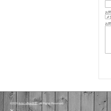
お
お
©2026
Artist office天空
. All Rights Reserved.