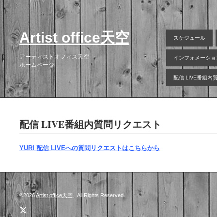
Artist office天空
スケジュール
アーティストオフィス天空
インフォメーショ
ホームページ
配信 LIVE番組
配信 LIVE番組内質問リクエスト
YURI 配信 LIVEへの質問リクエストはこちらから
©2026
Artist office天空
. All Rights Reserved.