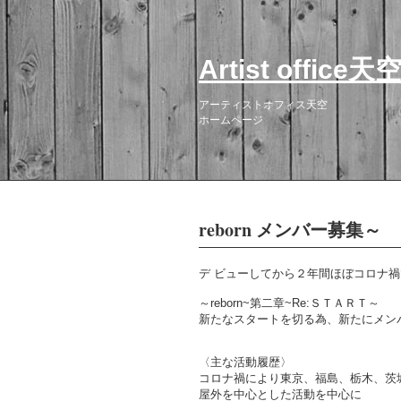
Artist office天
アーティストオフィス天空
ホームページ
reborn メンバー募集～
デ
ビューしてから２年間
ほぼコロナ禍
～
reborn~
第二章
~Re:ＳＴＡＲＴ
～
新たなスタートを切る為、
新たにメン
〈主な活動履歴〉
コロナ禍により東京、福島、栃木、茨
屋外を中心とした活動を中心に