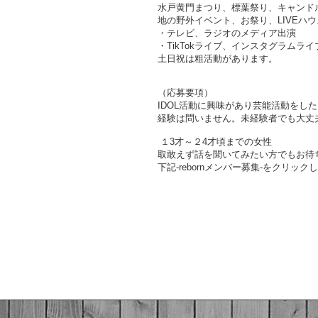
水戸黄門まつり、標葉祭り、キャンド
地の野外イベント、お祭り、
LIVE
ハウ
・テレビ、ラジオのメディア出演
・TikTokライブ、インスタグラムライ
土日祝は粗活動があります。
（応募要項）
IDOL活動に興味があり
芸能
活動をした
経験は問いません。
未経験者でも大丈
１3才～２4才頃までの女性
取敢えず話を聞いてみたい方でもお待
下記-rebornメンバー募集-をクリッ