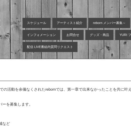
空
スケジュール
アーティスト紹介
reborn メンバー募集～
インフォメーション
お問合せ
グッズ・商品
YURI
配信 LIVE番組内質問リクエスト
での活動を余儀なくされたrebornでは、
第一章で出来なかったことを
共に叶
バーを募集します。
城など