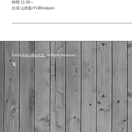
時間:11:00～
出演:山田藍/YURI/reborn
©2026
Artist office天空
. All Rights Reserved.