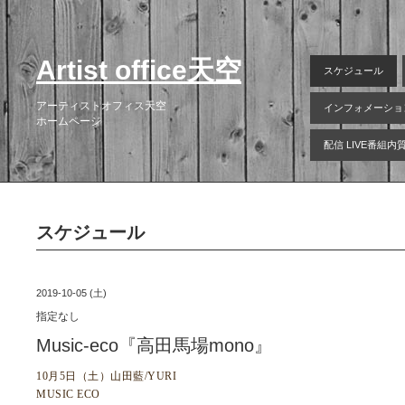
Artist office天空
スケジュール
アーティストオフィス天空
インフォメーショ
ホームページ
配信 LIVE番組
スケジュール
2019-10-05 (土)
指定なし
Music-eco『高田馬場mono』
10月5日（土）山田藍/YURI
MUSIC ECO