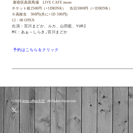
新宿区高田馬場 LIVE CAFE mono
チケット前2500円（+1DRINK） 当日3000円（+1DRINK）
※高校生 500円(共に+1D 500円)
12：00 OPEN
出演：宮川まどか、ルカ、山田藍、YURI
MC：あぁ～しらき,宮川まどか
予約はこちらをクリック
©2026
Artist office天空
. All Rights Reserved.