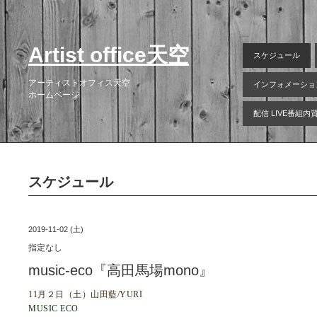
Artist office天空
スケジュール
アーティストオフィス天空
インフォメーショ
ホームページ
配信 LIVE番組
スケジュール
2019-11-02 (土)
指定なし
music-eco『高田馬場mono』
11月２日（土）山田藍/YURI
MUSIC ECO