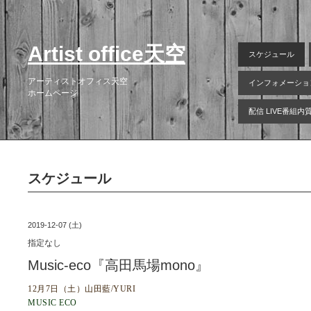
Artist office天空
スケジュール
アーティストオフィス天空
インフォメーショ
ホームページ
配信 LIVE番組
スケジュール
2019-12-07 (土)
指定なし
Music-eco『高田馬場mono』
12月7日（土）山田藍/YURI
MUSIC ECO