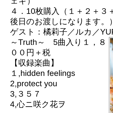
ェキ）
４．10枚購入（１＋２＋３
後日のお渡しになります。
ゲスト：橘莉子／ルカ／YURI／
～Truth～ 5曲入り１，８
００円＋税
【収録楽曲】
１,hidden feelings
2,protect you
3,３５７
4,心ニ咲ク花ヲ