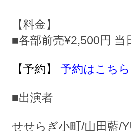
【料金】
■
各部前売
¥2,500
円
当
【予約】
予約はこちら
■出演者
せせらぎ小町/山田藍/YURI