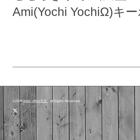
Ami(Yochi YochiΩ)
©2026
Artist office天空
. All Rights Reserved.