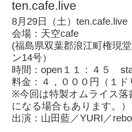
ten.cafe.live
8
月
29
日（土）ten.cafe.live
会場：天空
cafe
(
福島県双葉郡浪江町権現堂
ン
14
号）
時間：
open
１１：４５
sta
料金：４，０００円（１ド
※
今回は特製オムライス落
になる場合もあります。）
出演：山田藍／
YURI
／
rebo