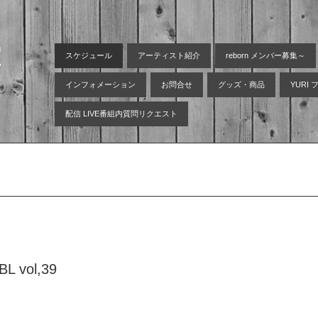
空
スケジュール
アーティスト紹介
reborn メンバー募集～
インフォメーション
お問合せ
グッズ・商品
YURI
配信 LIVE番組内質問リクエスト
 vol,39