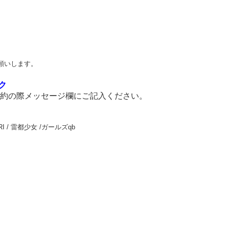
願いします。
ク
予約の際メッセージ欄にご記入ください。
 YURI / 雷都少女 /ガールズqb