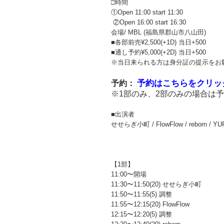
□時間‬
‪①Open 11:00 start 11:30
‪ ②Open 16:00 start 16:30
‪会場/ MBL (福島県郡山市八山田)‬
‪■各部前売¥2,500(+1D) 当日+500
‪■通し予約¥5,000(+2D) 当日+500
※当日来られる方は身分証の提示をお
予約はこちらをクリッ
予約：
※1部のみ、2部のみの場合は
‪■出演者‬
‪せせらぎ小町 / FlowFlow / reborn /
【1部】
11:00〜開場
11:30〜11:50(20) せせらぎ小町
11:50〜11:55(5) 調整
11:55〜12:15(20) FlowFlow
12:15〜12:20(5) 調整