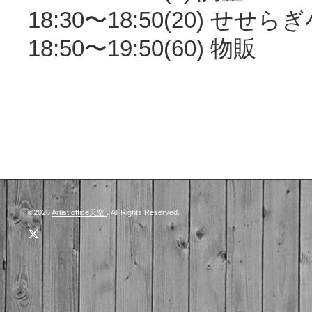
18:30〜18:50(20) せせら
18:50〜19:50(60) 物販
©2026
Artist office天空
. All Rights Reserved.