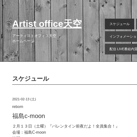
Artist office天空
スケジュール
アーティストオフィス天空
インフォメーショ
ホームページ
配信 LIVE番組
スケジュール
2021-02-13 (土)
reborn
福島c-moon
２月１３日（土曜）『バレンタイン前夜だよ！全員集合！』
会場：福島C-moon