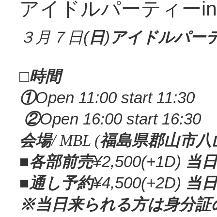
アイドルパーティーin MB
３月７日(
日
)
アイドルパー
□
時間
①
Open 11:00 start 11:30
‪
②
Open 16:00 start 16:30
会場
/ MBL (
福島県郡山市八
‪■
各部前売
¥2,500(+1D)
当
‪■
通し予約
¥4,500(+2D)
当
※
当日来られる方は身分証