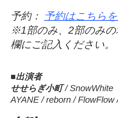
予約：
予約はこちらを
※
1
部のみ、
2
部のみの
欄にご記入ください。
‪■
出演者
せせらぎ小町
/ SnowWhite
AYANE / reborn / FlowFlow 