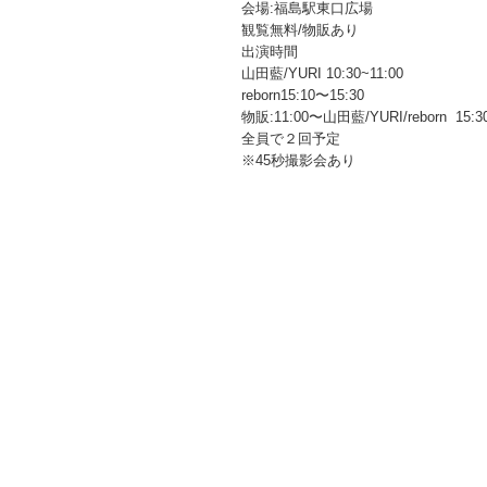
会場:福島駅東口広場
観覧無料/物販あり
出演時間
山田藍/YURI 10:30~11:00
reborn15:10〜15:30
物販:11:00〜山田藍/YURI/reborn 15:3
全員で２回予定
※45秒撮影会あり