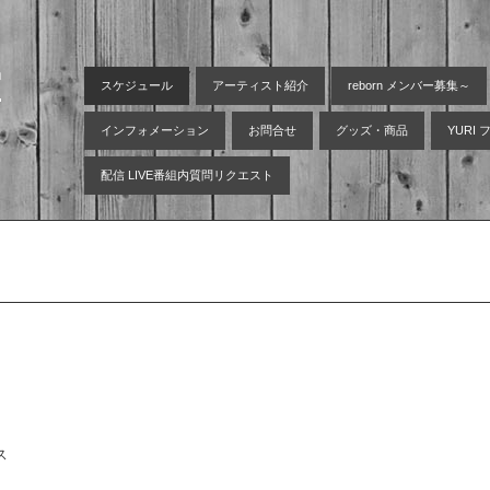
空
スケジュール
アーティスト紹介
reborn メンバー募集～
インフォメーション
お問合せ
グッズ・商品
YURI
配信 LIVE番組内質問リクエスト
ス