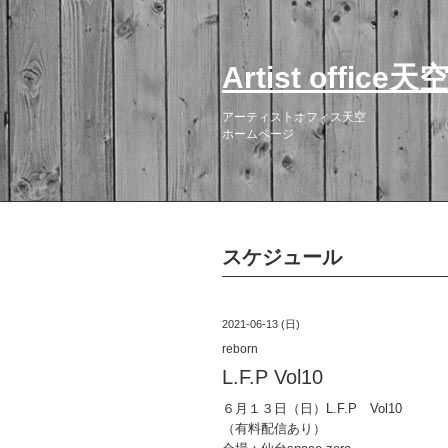
Artist office天
アーティストオフィス天空
ホームページ
スケジュール
2021-06-13 (日)
reborn
L.F.P Vol10
６月１３日（日）L.F.P Vol10
（有料配信あり）