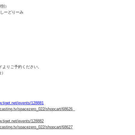
D別）
ぁんしーどりーみ
ドよりご予約ください。
金）
w.tiget.net/events/128881
itcasting.tv/spacezero_022/shopcart/68626
w.tiget.net/events/128882
itcasting.tv/spacezero_022/shopcart/68627