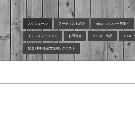
空
スケジュール
アーティスト紹介
reborn メンバー募集～
インフォメーション
お問合せ
グッズ・商品
YURI
配信 LIVE番組内質問リクエスト