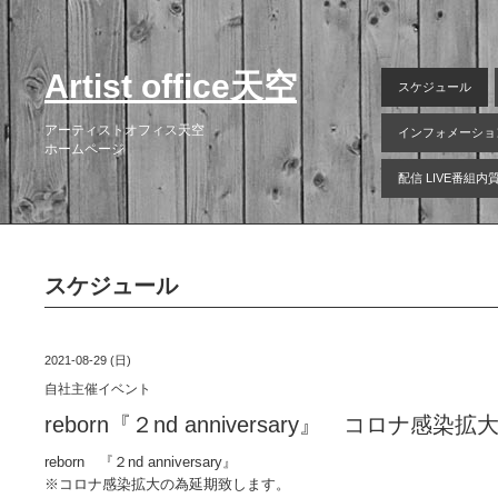
Artist office天空
スケジュール
アーティストオフィス天空
インフォメーショ
ホームページ
配信 LIVE番組
スケジュール
2021-08-29 (日)
自社主催イベント
reborn『２nd anniversary』 コロナ
reborn 『２nd anniversary』
※コロナ感染拡大の為延期致します。