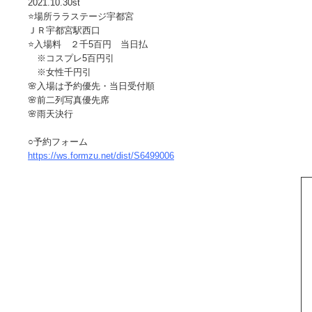
2021.10.30st
⭐️場所ララステージ宇都宮
ＪＲ宇都宮駅西口
⭐️入場料 ２千5百円 当日払
※コスプレ5百円引
※女性千円引
🌸入場は予約優先・当日受付順
🌸前二列写真優先席
🌸雨天決行
○予約フォーム
https://ws.formzu.net/dist/S6499006