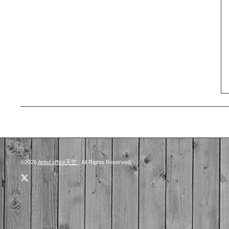
©2026
Artist office天空
. All Rights Reserved.