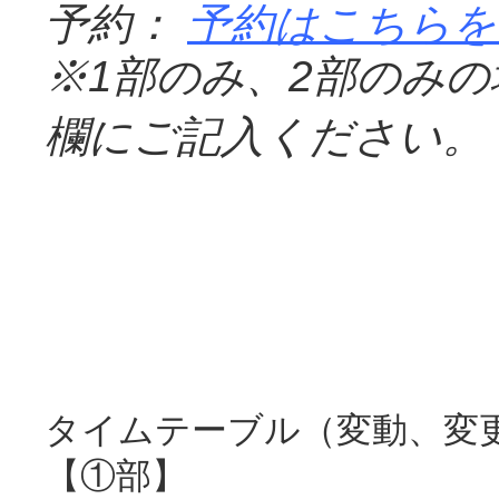
予約：
予約はこちらを
※
1
部のみ、
2
部のみの
欄にご記入ください。
タイムテーブル（変動、変
【①部】