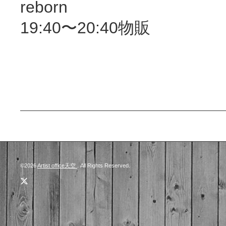
reborn
19:40〜20:40物販
©2026
Artist office天空
. All Rights Reserved.