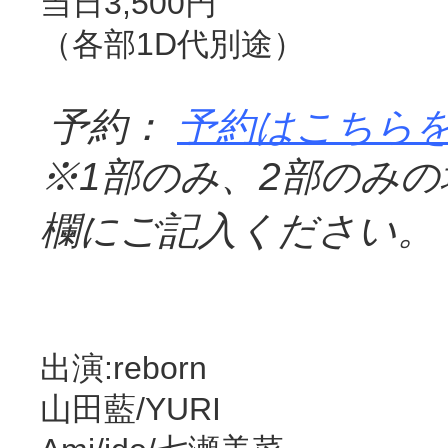
当日3,500円
（各部1D代別途）
予約：
予約はこちら
※
1
部のみ、
2
部のみの
欄にご記入ください。
出演:reborn
山田藍/YURI