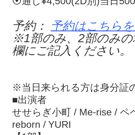
⦿通し¥4,500(2D別)当日50
予約：
予約はこちらを
※
1
部のみ、
2
部のみの
欄にご記入ください。
※当日来られる方は身分証の
‪■出演者‬
せせらぎ小町 / Me-rise / 
reborn / YURI