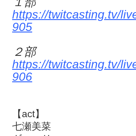
１部
https://twitcasting.tv/
905
２部
https://twitcasting.tv/
906
【act】
七瀬美菜