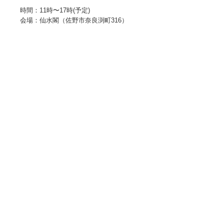
時間：1
1時〜17時(予定)
会場：
仙水閣（佐野市奈良渕町316）