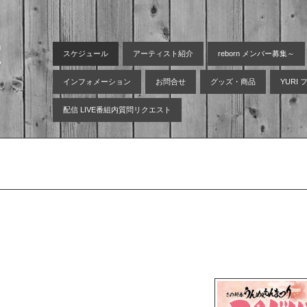
空
スケジュール
アーティスト紹介
reborn メンバー募集～
インフォメーション
お問合せ
グッズ・商品
YURI
配信 LIVE番組内質問リクエスト