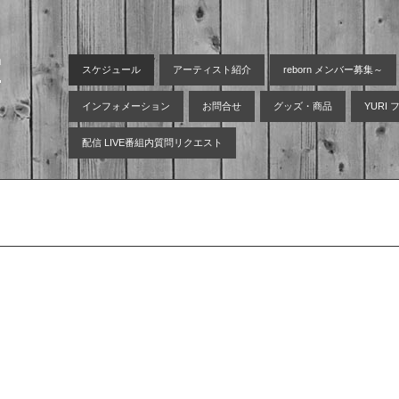
空
スケジュール
アーティスト紹介
reborn メンバー募集～
インフォメーション
お問合せ
グッズ・商品
YURI
配信 LIVE番組内質問リクエスト