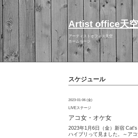
Artist office天
アーティストオフィス天空
ホームページ
スケジュール
2023-01-06 (金)
LIVEステージ
アコ女・オケ女
2023年1月6日（金）新宿 Cat’s 
ハイブリって見ました。～アコ女・