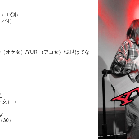
0
円（1D別）
イブ付）
0（オケ女）/YURI（アコ女）/隠世はてな
）
も
オケ女）（
な
（30）