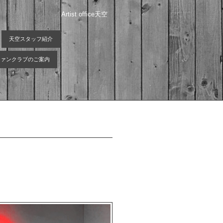
Artist office天空
天空スタッフ紹介
 ファンクラブのご案内