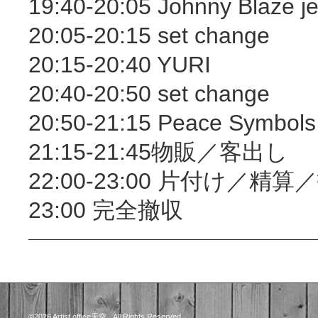
19:40-20:05 Johnny Blaze je
20:05-20:15 set change
20:15-20:40 YURI
20:40-20:50 set change
20:50-21:15 Peace Symbols
21:15-21:45物販／客出し
22:00-23:00 片付け／精
23:00 完全撤収
©2026
Artist office天空
. All Rights Reserved.