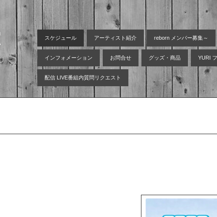
空
スケジュール
アーティスト紹介
reborn メンバー募集～
インフォメーション
お問合せ
グッズ・商品
YURI
配信 LIVE番組内質問リクエスト