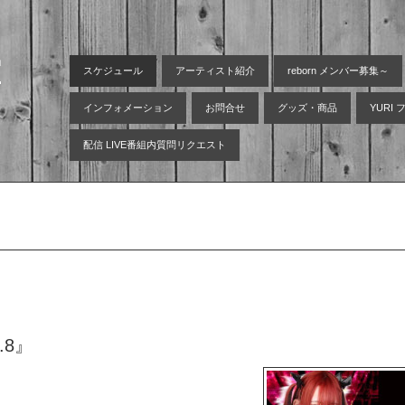
空
スケジュール
アーティスト紹介
reborn メンバー募集～
インフォメーション
お問合せ
グッズ・商品
YURI
配信 LIVE番組内質問リクエスト
l.8』