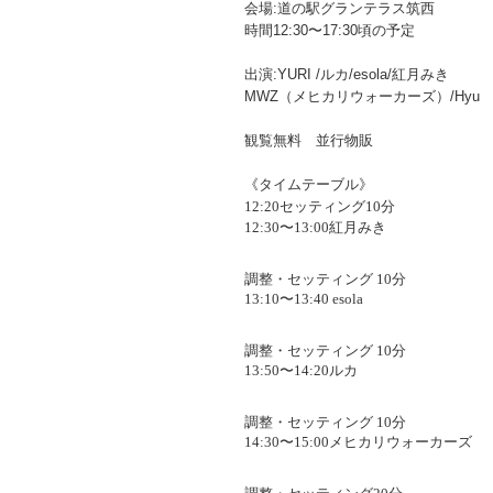
会場:道の駅グランテラス筑西
時間12:30〜17:30頃の予定
出演:YURI /ルカ/esola/紅月みき
MWZ（メヒカリウォーカーズ）/Hyu
観覧無料 並行物販
《
タイム
テーブル》
12:20
セッティング
10
分
12:30
〜
13:00
紅月みき
調整・セッティング
10
分
13:10
〜
13:40
esola
調整・セッティング
10
分
13:50
〜
14:20
ルカ
調整・セッティング
10
分
14:30
〜
15:00
メヒカリウォーカーズ