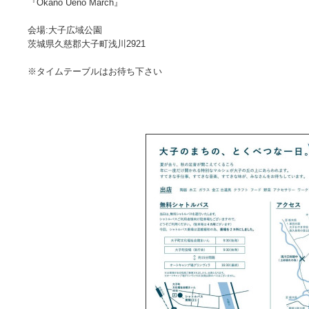
『Okano Ueno March』
会場:大子広域公園
茨城県久慈郡大子町浅川2921
※タイムテーブルはお待ち下さい