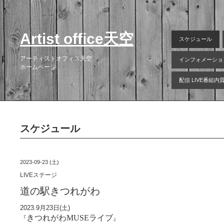
Artist office天空
スケジュール
アーティストオフィス天空
インフォメーショ
ホームページ
配信 LIVE番組
スケジュール
2023-09-23 (土)
LIVEステージ
道の駅きつれがわ
2023.9月23日(土)
きつれがわMUSEライブ
『
』