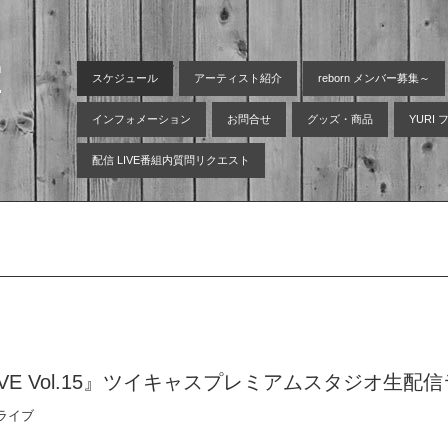
空
スケジュール
アーティスト紹介
reborn メンバー募集～
インフォメーション
お問合せ
グッズ・商品
YURI
配信 LIVE番組内質問リクエスト
 配信 LIVE Vol.15』ツイキャスプレミアムスタジオ生配
ライブ