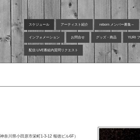
空
スケジュール
アーティスト紹介
reborn メンバー募集～
インフォメーション
お問合せ
グッズ・商品
YURI
配信 LIVE番組内質問リクエスト
st (神奈川県小田原市栄町1-3-12 報徳ビル6F）