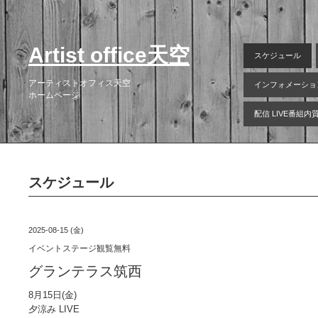
Artist office天空
スケジュール
アーティストオフィス天空
インフォメーショ
ホームページ
配信 LIVE番組
スケジュール
2025-08-15 (金)
イベントステージ観覧無料
グランテラス筑西
8月15日(金)
夕涼み LIVE