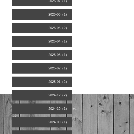
2025-07（1）
2025-06（1）
2025-05（2）
2025-04（1）
2025-03（1）
2025-02（1）
2025-01（2）
2024-12（2）
©2026
Artist office天空
. All Rights Reserved.
2024-10（1）
2024-09（1）